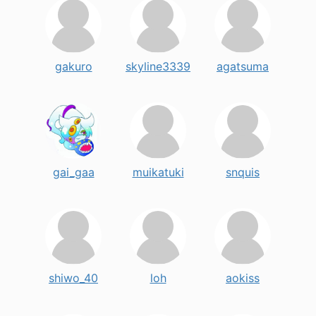
gakuro
skyline3339
agatsuma
gai_gaa
muikatuki
snquis
shiwo_40
loh
aokiss