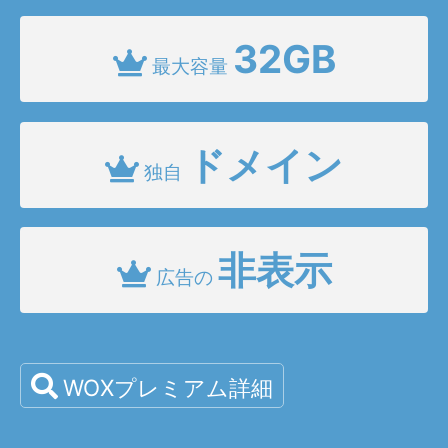
32GB
最大容量
ドメイン
独自
非表示
広告の
WOXプレミアム詳細