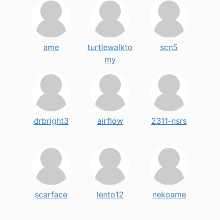
ame
turtlewalkto
scn5
my
drbright3
airflow
2311-nsrs
scarface
lento12
nekoame