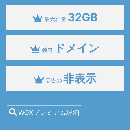
32GB
最大容量
ドメイン
独自
非表示
広告の
WOXプレミアム詳細