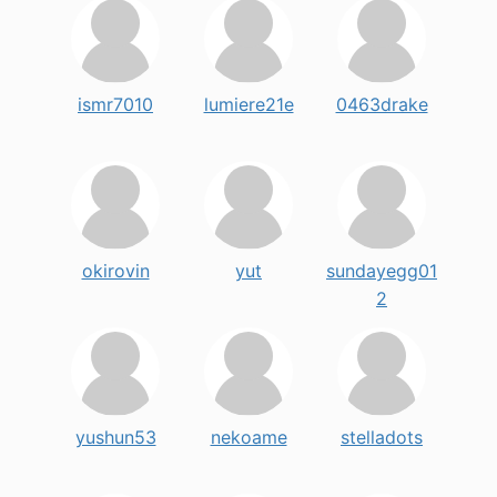
ismr7010
lumiere21e
0463drake
okirovin
yut
sundayegg01
2
yushun53
nekoame
stelladots