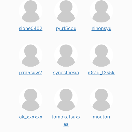
sione0402
ryu15cou
nihonsyu
jxra5suw2
synesthesia
i0s1d_t2s5k
ak_xxxxxx
tomokatsuxx
mouton
aa