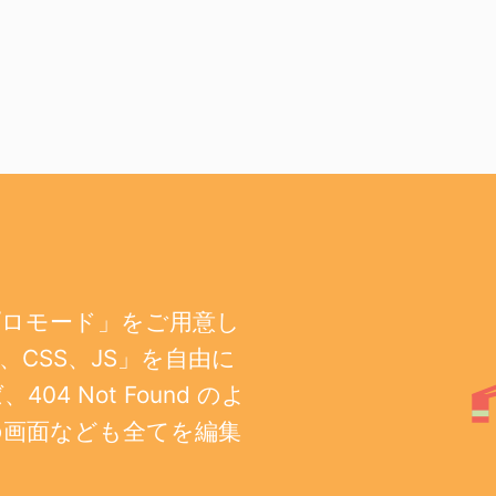
プロモード」をご用意し
CSS、JS」を自由に
 Not Found のよ
の画面なども全てを編集