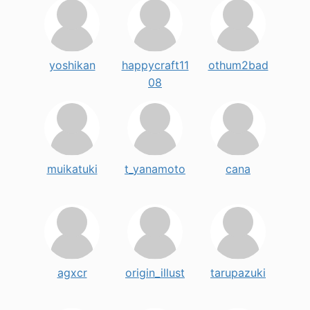
yoshikan
happycraft11
othum2bad
08
muikatuki
t_yanamoto
cana
agxcr
origin_illust
tarupazuki