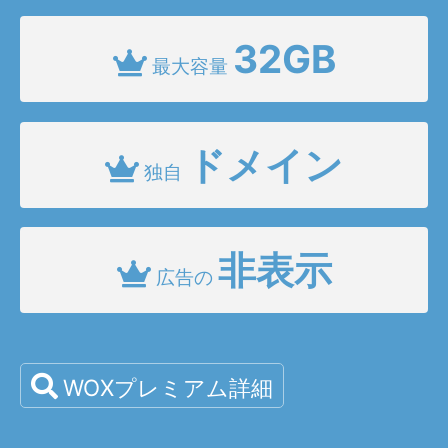
32GB
最大容量
ドメイン
独自
非表示
広告の
WOXプレミアム詳細