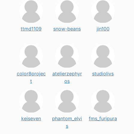
ttmd1109
snow-beans
jin100
color8projec
atelierzephyr
studiolivs
t
os
keiseven
phantom_elvi
fms_furipura
s