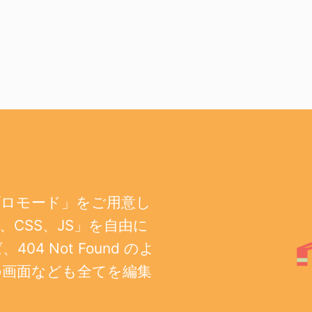
プロモード」をご用意し
CSS、JS」を自由に
 Not Found のよ
の画面なども全てを編集