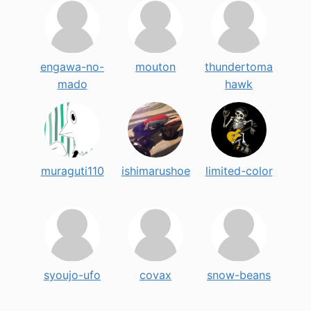
engawa-no-
mouton
thundertoma
mado
hawk
muraguti110
ishimarushoe
limited-color
syoujo-ufo
covax
snow-beans