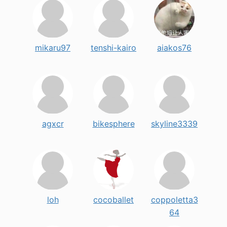
mikaru97
tenshi-kairo
aiakos76
agxcr
bikesphere
skyline3339
loh
cocoballet
coppoletta3
64