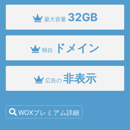
32GB
最大容量
ドメイン
独自
非表示
広告の
WOXプレミアム詳細