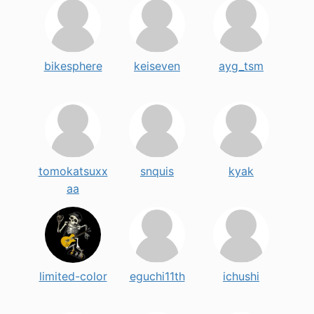
bikesphere
keiseven
ayg_tsm
tomokatsuxx
snquis
kyak
aa
limited-color
eguchi11th
ichushi