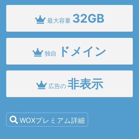
32GB
最大容量
ドメイン
独自
非表示
広告の
WOXプレミアム詳細