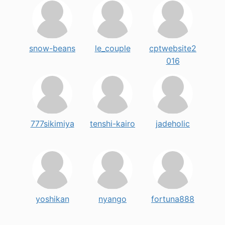
snow-beans
le_couple
cptwebsite2
016
777sikimiya
tenshi-kairo
jadeholic
yoshikan
nyango
fortuna888