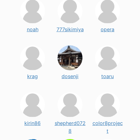
noah
777sikimiya
opera
krag
dosenji
toaru
kirin86
shepherd072
color8projec
8
t