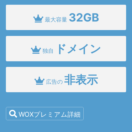
32GB
最大容量
ドメイン
独自
非表示
広告の
WOXプレミアム詳細