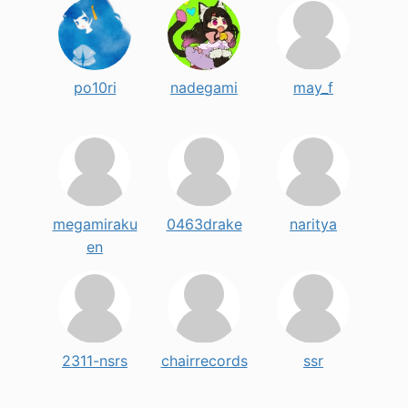
po10ri
nadegami
may_f
megamiraku
0463drake
naritya
en
2311-nsrs
chairrecords
ssr