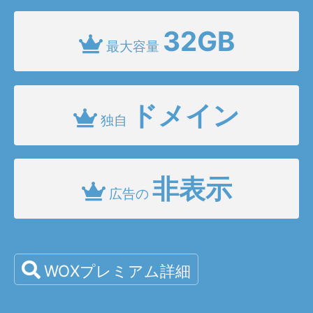
32GB
最大容量
ドメイン
独自
非表示
広告の
WOXプレミアム詳細