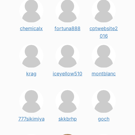
chemicalx
fortuna888
cptwebsite2
016
krag
iceyellow510
montblanc
777sikimiya
skkbrhp
goch