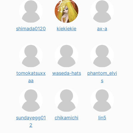
shimada0120
kiekiekie
ax-a
tomokatsuxx
waseda-hats
phantom_elvi
aa
s
sundayegg01
chikamichi
lin5
2