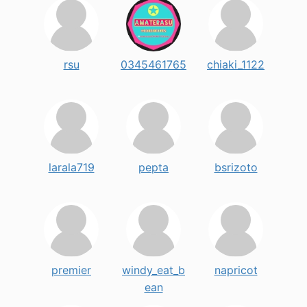
rsu
0345461765
chiaki_1122
larala719
pepta
bsrizoto
premier
windy_eat_b
napricot
ean