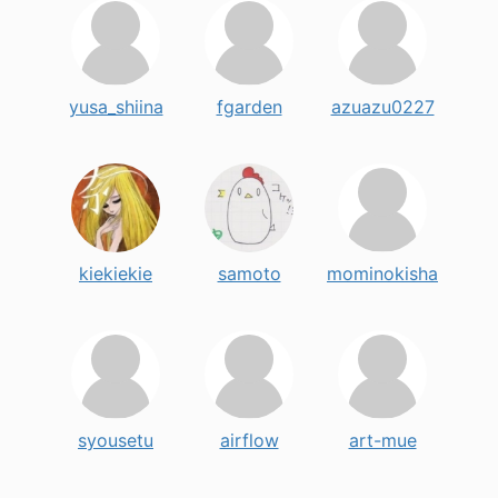
yusa_shiina
fgarden
azuazu0227
kiekiekie
samoto
mominokisha
syousetu
airflow
art-mue