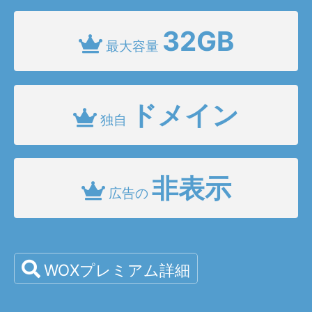
32GB
最大容量
ドメイン
独自
非表示
広告の
WOXプレミアム詳細